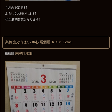
４月の予定です!
よろしくお願いします!
4/1は貸切営業となります!
巣鴨 魚がうまい 魚心 居酒屋 ｂａｒ Ocean
投稿日
2026年3月2日