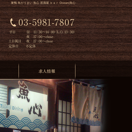
巣鴨 魚がうまい 魚心 居酒屋 ｂａｒ Ocean|魚心